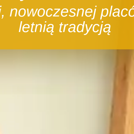
j, nowoczesnej plac
letnią tradycją