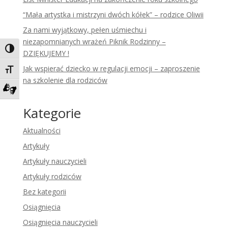
“Mała artystka i mistrzyni dwóch kółek” – rodzice Oliwii
Za nami wyjątkowy, pełen uśmiechu i
niezapomnianych wrażeń Piknik Rodzinny –
Toggle High Contrast
DZIĘKUJEMY !
Jak wspierać dziecko w regulacji emocji – zaproszenie
Toggle Font size
na szkolenie dla rodziców
Zadzwoń do tłumacza języka migowego
Kategorie
Aktualności
Artykuły
Artykuły nauczycieli
Artykuły rodziców
Bez kategorii
Osiągnięcia
Osiągnięcia nauczycieli