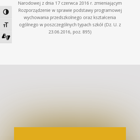
Narodowej z dnia 17 czerwca 2016 r. zmieniającym
Rozporządzenie w sprawie podstawy programowej
Toggle High Contrast
wychowania przedszkolnego oraz kształcenia
ogólnego w poszczególnych typach szkół (Dz. U. z
Toggle Font size
23.06.2016, poz. 895)
Zadzwoń do tłumacza języka migowego