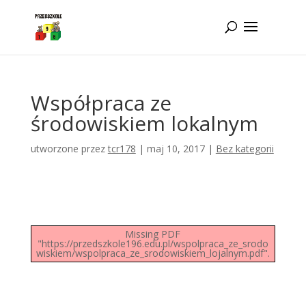
Idż do zawartości
Współpraca ze
środowiskiem lokalnym
utworzone przez
tcr178
|
maj 10, 2017
|
Bez kategorii
Missing PDF
"https://przedszkole196.edu.pl/wspolpraca_ze_srodo
wiskiem/wspolpraca_ze_srodowiskiem_lojalnym.pdf".