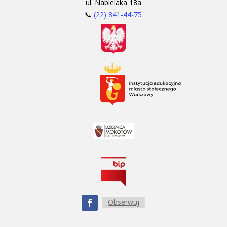
ul. Nabielaka 18a
📞
(22) 841-44-75
Obserwuj