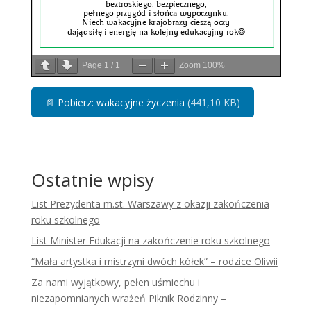
Page
1
/
1
Zoom
100%
📄
Pobierz: wakacyjne życzenia
(441,10 KB)
Ostatnie wpisy
List Prezydenta m.st. Warszawy z okazji zakończenia
roku szkolnego
List Minister Edukacji na zakończenie roku szkolnego
“Mała artystka i mistrzyni dwóch kółek” – rodzice Oliwii
Za nami wyjątkowy, pełen uśmiechu i
niezapomnianych wrażeń Piknik Rodzinny –