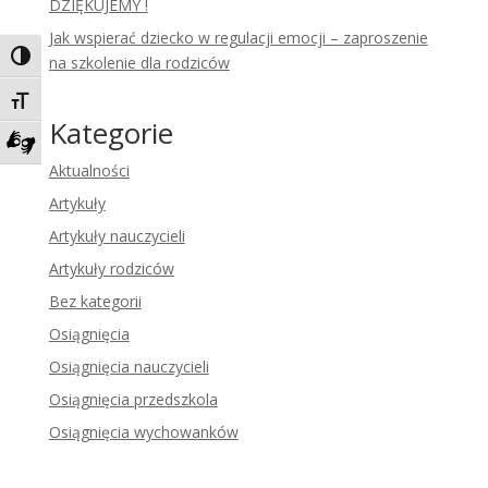
DZIĘKUJEMY !
Jak wspierać dziecko w regulacji emocji – zaproszenie
Toggle High Contrast
na szkolenie dla rodziców
Toggle Font size
Kategorie
Zadzwoń do tłumacza języka migowego
Aktualności
Artykuły
Artykuły nauczycieli
Artykuły rodziców
Bez kategorii
Osiągnięcia
Osiągnięcia nauczycieli
Osiągnięcia przedszkola
Osiągnięcia wychowanków