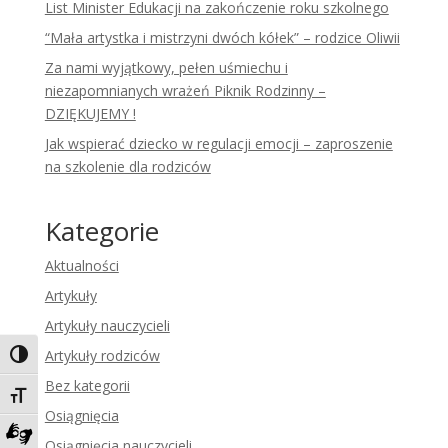
List Minister Edukacji na zakończenie roku szkolnego
“Mała artystka i mistrzyni dwóch kółek” – rodzice Oliwii
Za nami wyjątkowy, pełen uśmiechu i
niezapomnianych wrażeń Piknik Rodzinny –
DZIĘKUJEMY !
Jak wspierać dziecko w regulacji emocji – zaproszenie
na szkolenie dla rodziców
Kategorie
Aktualności
Artykuły
Artykuły nauczycieli
Artykuły rodziców
Toggle High Contrast
Bez kategorii
Toggle Font size
Osiągnięcia
Osiągnięcia nauczycieli