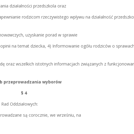
ania działalności przedszkola oraz
zapewnianie rodzicom rzeczywistego wpł
y
wu na działalność przedszko
chow
awc
zych, uzyskanie porad w sprawie
 opinii na temat dziecka, 4) Informowanie ogółu rodziców o sprawac
dę oraz wszelkich istotnych informacjach związanych z funkcjonowa
Tryb przeprowadzania wyborów
§ 4
 Rad Oddziałowych:
rowadzane są corocznie, we wrześniu, na