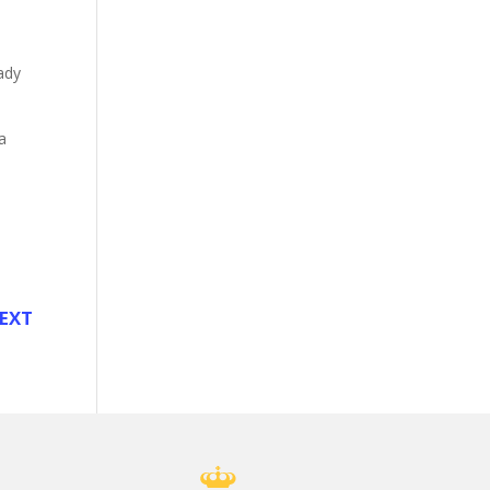
ady
a
EXT