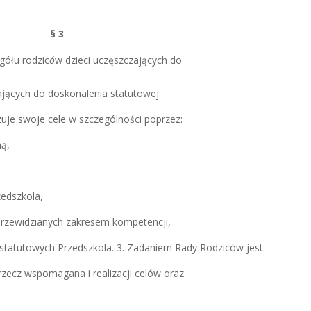
§ 3
gółu rodzic
ó
w dzieci uczęszczających do
ających do doskonalenia statutowej
zuje swoje cele w szczególności poprzez:
ną,
zedszkola,
przewidzianych zakresem kompetencji,
ń statutowych Przedszkola.
3. Zadaniem Rady Rodziców jest:
rzecz wspomagana i realizacji celów oraz