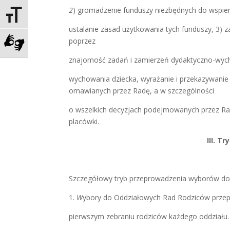
2
) gromadzenie funduszy niezbędnych do wspier
Toggle Font size
ustalanie zasad użytkowania tych funduszy,
3) 
poprzez
Zadzwoń do tłumacza języka migowego
znajomość zadań i zamierzeń dydaktyczno-wy
wychowania dziecka, wyrażanie i przekazywanie
omawianych przez Radę, a w szczególności
o wszelkich decyzjach podejmowanych przez Ra
placówki.
III. 
Szczegółowy tryb przeprowadzenia wyborów do
1.
W
ybory do Oddziałowych Rad Rodziców przep
pierwszym zebraniu rodziców każdego oddziału.