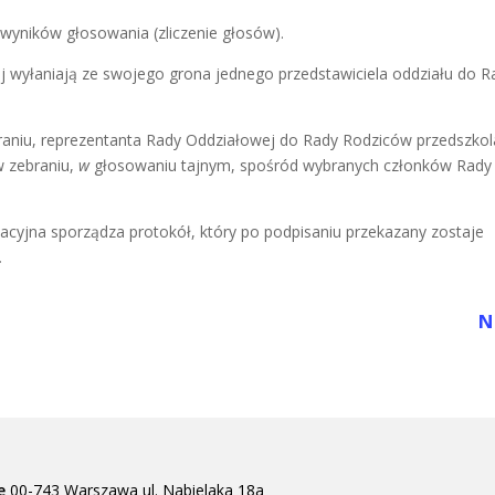
e wyników głosowania (zliczenie głosów).
ej wyłaniają ze swojego grona jednego
przedstawiciela oddziału do R
raniu, reprezentanta Rady Oddziałowej do Rady
Rodzicó
w przedszkol
w zebraniu,
w
głosowaniu tajnym, spośród wybranych członków Rady
cyjna sporządza protokół, który po podpisaniu
przekazany zostaje
.
N
e
00-743 Warszawa
ul. Nabielaka 18a