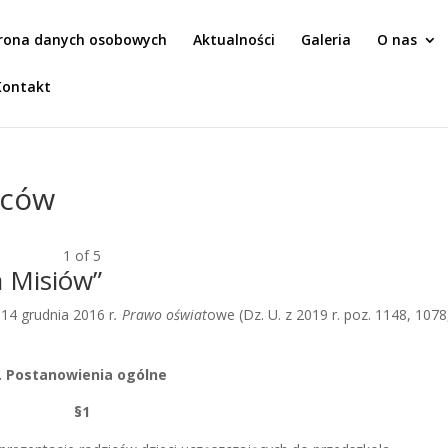
rona danych osobowych
Aktualności
Galeria
O nas
Kontakt
iców
1
of
5
a Misiów”
 14 grudnia 2016 r
. Prawo oświat
owe (Dz. U. z
2019 r. poz. 1148, 1078
I. Postanowienia ogólne
§1