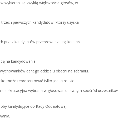
ów wybierani są zwykłą większością głosów
,
w
 trzech pierwszych kandydatów, którzy uzyskali
ych przez kandydatów przeprowadza się kolejną
odę na kandydowanie.
ce wychowanków danego oddziału obecni na
zebraniu
.
ko może reprezentować tylko jeden rodzic.
isja skrutacyjna wybrana w głosowaniu jawnym
spośród uczestnikó
soby kandydujące do Rady Oddziałowej.
wania.