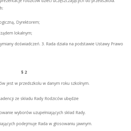
prezentacje rodzic
ó
w dzieci uczęszczających do przedszkola.
ch:
gogiczną, Dyrektorem;
orządem lokalnym;
wymiany doświadczeń.
3. Rada działa na podstawie Ustawy Prawo
§ 2
ałów jest w przedszkolu w danym roku szkolnym.
 kadencji ze składu Rady Rodziców ubędzie
zowanie wyborów uzupełniających skład Rady.
iających podejmuje Rada w głosowaniu jawnym.