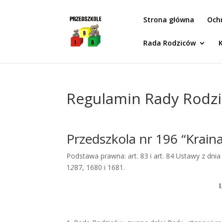
Idż do zawartości
Strona główna
Och
Rada Rodziców
Regulamin Rady Rodz
Przedszkola nr 196 “Krain
Podstawa prawna: art. 83 i art. 84 Ustawy z dnia
1
2
87, 1680 i 1681.