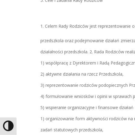
Cele i zadania Rady Rodziców
Celem Rady Rodziców jest reprezentowanie o
przedszkola oraz podejmowanie działań zmierz
działalności przedszkola.
2. Rada Rodziców reali
1) współpracę z Dyrektorem i Radą Peda
g
ogicz
2) aktywne działania na rzecz Przedszkola,
3) reprezentowanie rodziców podopiecznych Pr
4) formułowanie wniosków i opinii w sprawach 
5) wspieranie organizacyjne i finansowe działa
1) organizowanie form aktywności rodziców na 
Toggle High Contrast
zadań statutowych przedszkola,