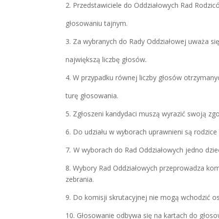
2. Przedstawiciele do Oddziałowych Rad Rodzic
głosowaniu tajnym.
3. Za wybranych do Rady Oddziałowej uważa się
największą liczbę głosów
.
4. W przypadku równej liczby głosów otrzyman
turę głosowania.
5. Zgłoszeni kandydaci muszą wyrazić swoją zg
6. Do udziału w w
y
borach uprawnieni są rodzi
7
.
W wyborach do Rad Oddziałowych jedno dziec
8. Wybory Rad Oddziałowych przeprowadza kom
zebrania.
9. Do komisji skrutacyjnej nie mo
gą
wchodzić o
10. Głosowanie odbywa się na kartach do głoso