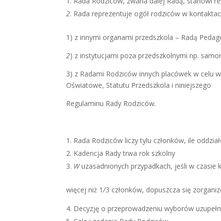
Rada Rodziców, zwana dalej Radą, stanowi re
2
. Rada reprezentuje ogół rodziców w kontakta
1) z innymi organami przedszkola – Radą Peda
2
) z instytucjami poza przedszkolnymi np. sam
3) z Radami Rodziców innych placówek w celu 
Oświatowe, Statutu Przedszkola i niniejszego
Regulaminu Rady Rodziców
.
Rada Rodziców liczy tylu członków, ile oddzi
Kadencja Rady trwa rok szkolny
W
uzasadnionych przypadkach, jeśli w czasie
więcej niż 1
/
3 członków, dopuszcza się zorgani
Decyzję o przeprowadzeniu wyborów uzupełn