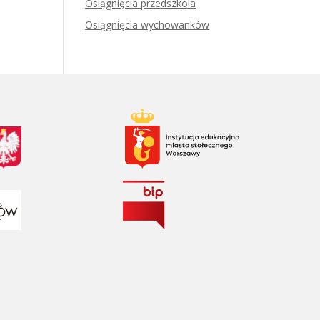
Osiągnięcia przedszkola
Osiągnięcia wychowanków