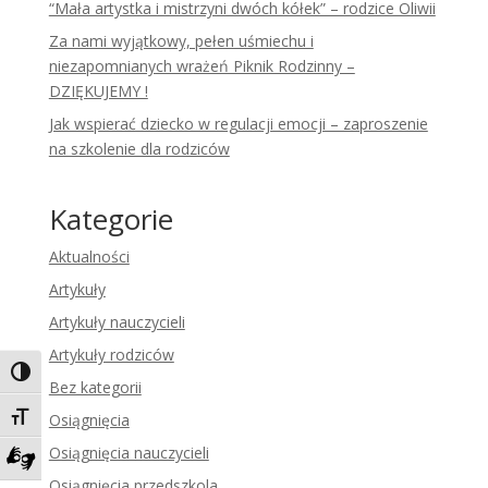
“Mała artystka i mistrzyni dwóch kółek” – rodzice Oliwii
Za nami wyjątkowy, pełen uśmiechu i
niezapomnianych wrażeń Piknik Rodzinny –
DZIĘKUJEMY !
Jak wspierać dziecko w regulacji emocji – zaproszenie
na szkolenie dla rodziców
Kategorie
Aktualności
Artykuły
Artykuły nauczycieli
Artykuły rodziców
Toggle High Contrast
Bez kategorii
Toggle Font size
Osiągnięcia
Osiągnięcia nauczycieli
Zadzwoń do tłumacza języka migowego
Osiągnięcia przedszkola