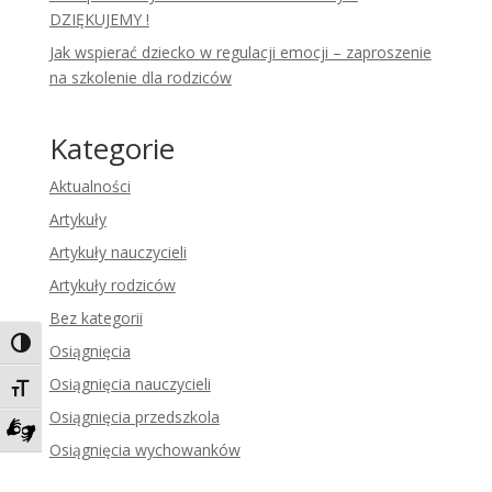
DZIĘKUJEMY !
Jak wspierać dziecko w regulacji emocji – zaproszenie
na szkolenie dla rodziców
Kategorie
Aktualności
Artykuły
Artykuły nauczycieli
Artykuły rodziców
Bez kategorii
Toggle High Contrast
Osiągnięcia
Osiągnięcia nauczycieli
Toggle Font size
Osiągnięcia przedszkola
Osiągnięcia wychowanków
Zadzwoń do tłumacza języka migowego