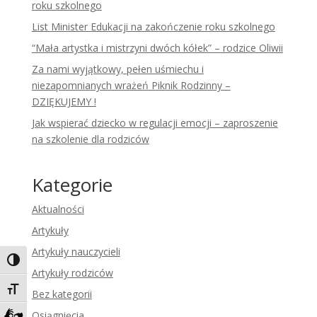
roku szkolnego
List Minister Edukacji na zakończenie roku szkolnego
“Mała artystka i mistrzyni dwóch kółek” – rodzice Oliwii
Za nami wyjątkowy, pełen uśmiechu i
niezapomnianych wrażeń Piknik Rodzinny –
DZIĘKUJEMY !
Jak wspierać dziecko w regulacji emocji – zaproszenie
na szkolenie dla rodziców
Kategorie
Aktualności
Artykuły
Artykuły nauczycieli
Toggle High Contrast
Artykuły rodziców
Toggle Font size
Bez kategorii
Osiągnięcia