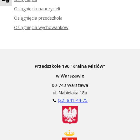
Zadzwoń do tłumacza języka migowego
Osiągnięcia nauczycieli
Osiągnięcia przedszkola
Osiągnięcia wychowanków
Przedszkole 196 "Kraina Misiów"
w Warszawie
00-743 Warszawa
ul. Nabielaka 18a
📞
(22) 841-44-75