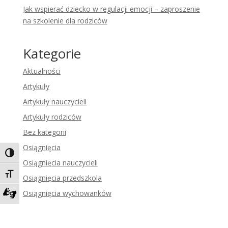
Jak wspierać dziecko w regulacji emocji – zaproszenie
na szkolenie dla rodziców
Kategorie
Aktualności
Artykuły
Artykuły nauczycieli
Artykuły rodziców
Bez kategorii
Osiągnięcia
Toggle High Contrast
Osiągnięcia nauczycieli
Toggle Font size
Osiągnięcia przedszkola
Osiągnięcia wychowanków
Zadzwoń do tłumacza języka migowego