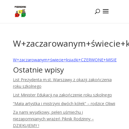
Idż do zawartości
W+zaczarowanym+świecie+
W+zaczarowanym+świecie+książki+CZERWONE+MISIE
Ostatnie wpisy
List Prezydenta m.st. Warszawy z okazji zakończenia
roku szkolnego
List Minister Edukacji na zakończenie roku szkolnego
“Mała artystka i mistrzyni dwóch kółek” – rodzice Oliwii
Za nami wyjątkowy, pełen uśmiechu i
niezapomnianych wrażeń Piknik Rodzinny –
DZIĘKUJEMY !