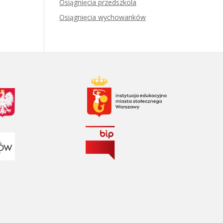
Osiągnięcia przedszkola
Osiągnięcia wychowanków