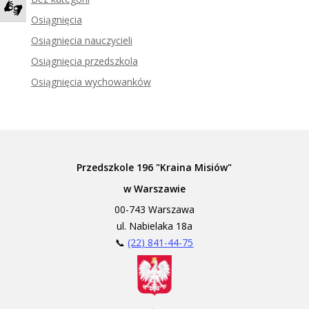
Osiągnięcia
Zadzwoń do tłumacza języka migowego
Osiągnięcia nauczycieli
Osiągnięcia przedszkola
Osiągnięcia wychowanków
Przedszkole 196 "Kraina Misiów"
w Warszawie
00-743 Warszawa
ul. Nabielaka 18a
📞
(22) 841-44-75