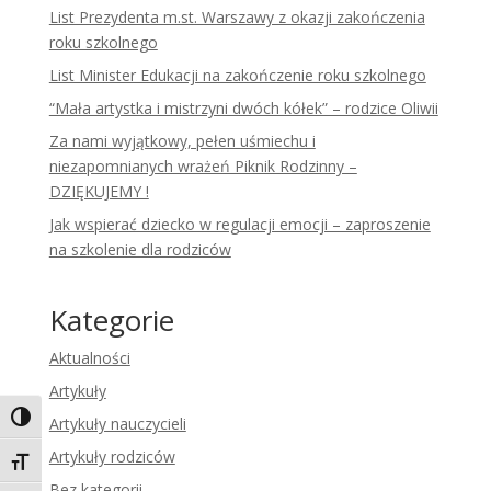
List Prezydenta m.st. Warszawy z okazji zakończenia
roku szkolnego
List Minister Edukacji na zakończenie roku szkolnego
“Mała artystka i mistrzyni dwóch kółek” – rodzice Oliwii
Za nami wyjątkowy, pełen uśmiechu i
niezapomnianych wrażeń Piknik Rodzinny –
DZIĘKUJEMY !
Jak wspierać dziecko w regulacji emocji – zaproszenie
na szkolenie dla rodziców
Kategorie
Aktualności
Artykuły
Toggle High Contrast
Artykuły nauczycieli
Artykuły rodziców
Toggle Font size
Bez kategorii