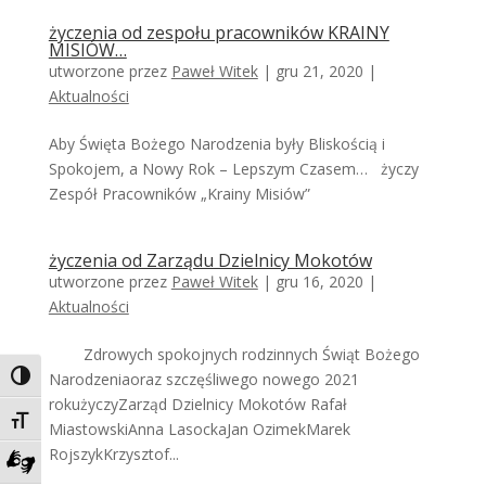
życzenia od zespołu pracowników KRAINY
MISIÓW…
utworzone przez
Paweł Witek
|
gru 21, 2020
|
Aktualności
Aby Święta Bożego Narodzenia były Bliskością i
Spokojem, a Nowy Rok – Lepszym Czasem… życzy
Zespół Pracowników „Krainy Misiów”
życzenia od Zarządu Dzielnicy Mokotów
utworzone przez
Paweł Witek
|
gru 16, 2020
|
Aktualności
Zdrowych spokojnych rodzinnych Świąt Bożego
Narodzeniaoraz szczęśliwego nowego 2021
Toggle High Contrast
rokużyczyZarząd Dzielnicy Mokotów Rafał
Toggle Font size
MiastowskiAnna LasockaJan OzimekMarek
RojszykKrzysztof...
Zadzwoń do tłumacza języka migowego