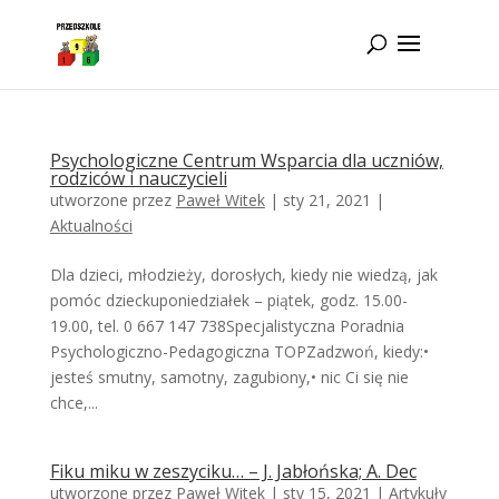
Idż do zawartości
Psychologiczne Centrum Wsparcia dla uczniów,
rodziców i nauczycieli
utworzone przez
Paweł Witek
|
sty 21, 2021
|
Aktualności
Dla dzieci, młodzieży, dorosłych, kiedy nie wiedzą, jak
pomóc dzieckuponiedziałek – piątek, godz. 15.00-
19.00, tel. 0 667 147 738Specjalistyczna Poradnia
Psychologiczno-Pedagogiczna TOPZadzwoń, kiedy:•
jesteś smutny, samotny, zagubiony,• nic Ci się nie
chce,...
Fiku miku w zeszyciku… – J. Jabłońska; A. Dec
utworzone przez
Paweł Witek
|
sty 15, 2021
|
Artykuły