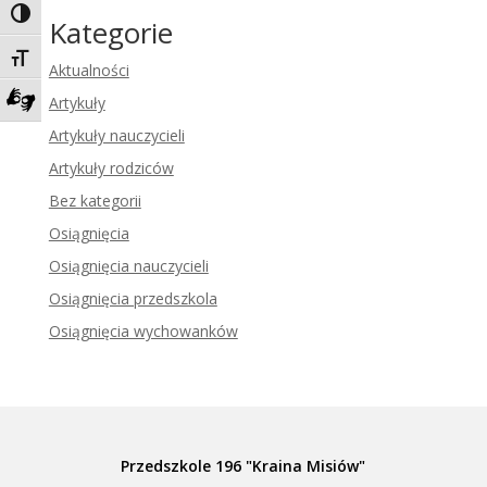
Toggle High Contrast
Kategorie
Toggle Font size
Aktualności
Artykuły
Zadzwoń do tłumacza języka migowego
Artykuły nauczycieli
Artykuły rodziców
Bez kategorii
Osiągnięcia
Osiągnięcia nauczycieli
Osiągnięcia przedszkola
Osiągnięcia wychowanków
Przedszkole 196 "Kraina Misiów"