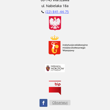
ul. Nabielaka 18a
📞
(22) 841-44-75
Obserwuj