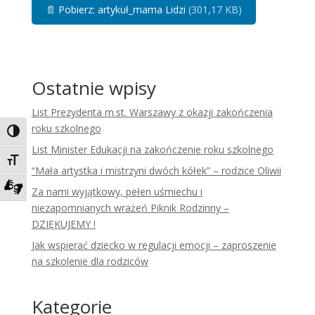
📄
Pobierz: artykuł_mama Lidzi
(301,17 KB)
Ostatnie wpisy
List Prezydenta m.st. Warszawy z okazji zakończenia
roku szkolnego
Toggle High Contrast
List Minister Edukacji na zakończenie roku szkolnego
Toggle Font size
“Mała artystka i mistrzyni dwóch kółek” – rodzice Oliwii
Za nami wyjątkowy, pełen uśmiechu i
Zadzwoń do tłumacza języka migowego
niezapomnianych wrażeń Piknik Rodzinny –
DZIĘKUJEMY !
Jak wspierać dziecko w regulacji emocji – zaproszenie
na szkolenie dla rodziców
Kategorie