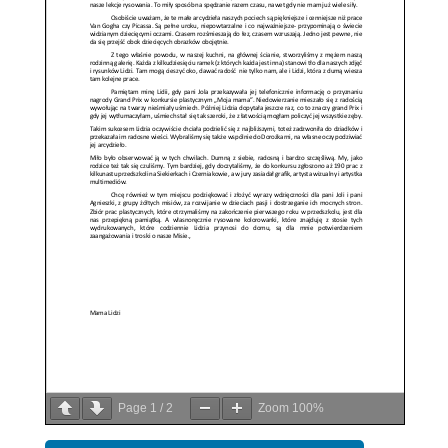
Page
1
/
2
Zoom
100%