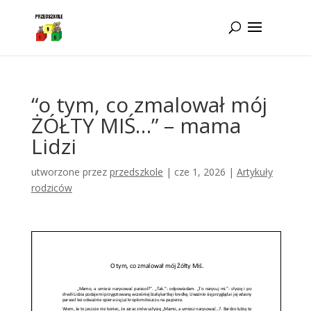
Idż do zawartości
“o tym, co zmalował mój
ŻÓŁTY MIŚ…” – mama
Lidzi
utworzone przez
przedszkole
|
cze 1, 2026
|
Artykuły
rodziców