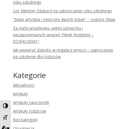
roku szkolnego
List Minister Edukacji na zakończenie roku szkolnego
“Mała artystka i mistrzyni dwóch kółek” – rodzice Oliwii
Za nami wyjątkowy, pełen uśmiechu i
niezapomnianych wrażeń Piknik Rodzinny –
DZIĘKUJEMY !
Jak wspierać dziecko w regulacji emocji – zaproszenie
na szkolenie dla rodziców
Kategorie
Aktualności
Artykuły
Artykuły nauczycieli
Toggle High Contrast
Artykuły rodziców
Toggle Font size
Bez kategorii
Osiągnięcia