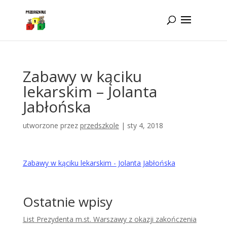
Idż do zawartości
Zabawy w kąciku
lekarskim – Jolanta
Jabłońska
utworzone przez
przedszkole
|
sty 4, 2018
Zabawy w kąciku lekarskim - Jolanta Jabłońska
Ostatnie wpisy
List Prezydenta m.st. Warszawy z okazji zakończenia