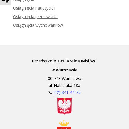
Zadzwoń do tłumacza języka migowego
Osiągnięcia nauczycieli
Osiągnięcia przedszkola
Osiągnięcia wychowanków
Przedszkole 196 "Kraina Misiów"
w Warszawie
00-743 Warszawa
ul. Nabielaka 18a
📞
(22) 841-44-75