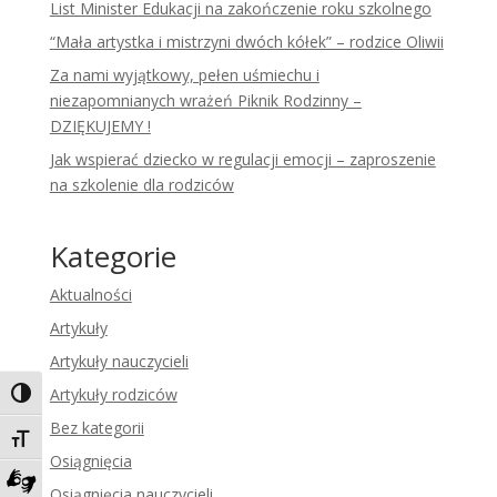
List Minister Edukacji na zakończenie roku szkolnego
“Mała artystka i mistrzyni dwóch kółek” – rodzice Oliwii
Za nami wyjątkowy, pełen uśmiechu i
niezapomnianych wrażeń Piknik Rodzinny –
DZIĘKUJEMY !
Jak wspierać dziecko w regulacji emocji – zaproszenie
na szkolenie dla rodziców
Kategorie
Aktualności
Artykuły
Artykuły nauczycieli
Artykuły rodziców
Toggle High Contrast
Bez kategorii
Toggle Font size
Osiągnięcia
Osiągnięcia nauczycieli