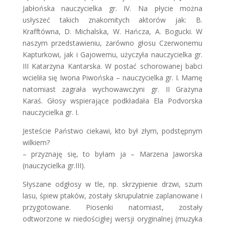
Jabłońska nauczycielka gr. IV. Na płycie można
usłyszeć takich znakomitych aktorów jak: B.
Krafftówna, D. Michalska, W. Hańcza, A. Bogucki. W
naszym przedstawieniu, zarówno głosu Czerwonemu
Kapturkowi, jak i Gajowemu, użyczyła nauczycielka gr.
III Katarzyna Kantarska. W postać schorowanej babci
wcieliła się Iwona Piwońska – nauczycielka gr. I. Mamę
natomiast zagrała wychowawczyni gr. II Grażyna
Karaś. Głosy wspierające podkładała Ela Podvorska
nauczycielka gr. I.
Jesteście Państwo ciekawi, kto był złym, podstępnym
wilkiem?
– przyznaję się, to byłam ja – Marzena Jaworska
(nauczycielka gr.III).
Słyszane odgłosy w tle, np. skrzypienie drzwi, szum
lasu, śpiew ptaków, zostały skrupulatnie zaplanowane i
przygotowane. Piosenki natomiast, zostały
odtworzone w niedościgłej wersji oryginalnej (muzyka