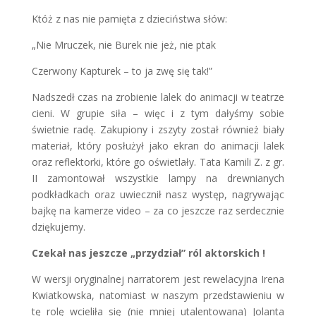
Któż z nas nie pamięta z dzieciństwa słów:
„Nie Mruczek, nie Burek nie jeż, nie ptak
Czerwony Kapturek – to ja zwę się tak!”
Nadszedł czas na zrobienie lalek do animacji w teatrze
cieni. W grupie siła – więc i z tym dałyśmy sobie
świetnie radę. Zakupiony i zszyty został również biały
materiał, który posłużył jako ekran do animacji lalek
oraz reflektorki, które go oświetlały. Tata Kamili Z. z gr.
II zamontował wszystkie lampy na drewnianych
podkładkach oraz uwiecznił nasz występ, nagrywając
bajkę na kamerze video – za co jeszcze raz serdecznie
dziękujemy.
Czekał nas jeszcze „przydział” ról aktorskich !
W wersji oryginalnej narratorem jest rewelacyjna Irena
Kwiatkowska, natomiast w naszym przedstawieniu w
tę rolę wcieliła się (nie mniej utalentowana) Jolanta