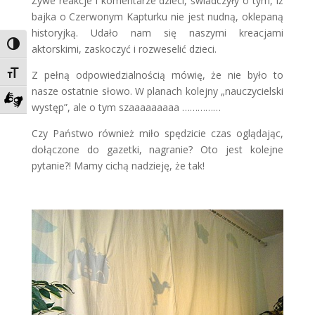
Żywe reakcje i komentarze dzieci, świadczyły o tym, iż
bajka o Czerwonym Kapturku nie jest nudną, oklepaną
historyjką. Udało nam się naszymi kreacjami
Toggle High Contrast
aktorskimi, zaskoczyć i rozweselić dzieci.
Toggle Font size
Z pełną odpowiedzialnością mówię, że nie było to
nasze ostatnie słowo. W planach kolejny „nauczycielski
występ”, ale o tym szaaaaaaaaa ……………
Zadzwoń do tłumacza języka migowego
Czy Państwo również miło spędzicie czas oglądając,
dołączone do gazetki, nagranie? Oto jest kolejne
pytanie?! Mamy cichą nadzieję, że tak!