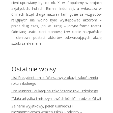
cieni uprawiany był od ok. XI w. Popularny w krajach
azjatyckich: Indiach, Birmie, Indonezji, a zwłaszcza w
Chinach (stąd druga nazwa); tam gdzie ze względów
religijnych nie wolno było występować aktorom –
przez długi czas, (np. w Turcji) – jedyna forma teatru.
Odmianę teatru cieni stanowią tzw. cienie hiszpańskie
– cieniowe postaci aktorów odtwarzających akcję
sztuki za ekranem.
Ostatnie wpisy
List Prezydenta m.st. Warszawy z okazji zakończenia
roku szkolnego
List Minister Edukacji na zakończenie roku szkolnego
“Mała artystka i mistrzyni dwóch kółek” – rodzice Oliwii
Za nami wyjątkowy, pełen uśmiechu i
niezapomnianych wrażeń Piknik Rodzinny –