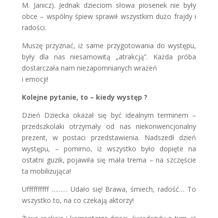
M. Janicz). Jednak dzieciom słowa piosenek nie były
obce – wspólny śpiew sprawił wszystkim dużo frajdy i
radości.
Muszę przyznać, iż same przygotowania do występu,
były dla nas niesamowitą „atrakcją”. Każda próba
dostarczała nam niezapomnianych wrażeń
i emocji!
Kolejne pytanie, to – kiedy występ ?
Dzień Dziecka okazał się być idealnym terminem –
przedszkolaki otrzymały od nas niekonwencjonalny
prezent, w postaci przedstawienia. Nadszedł dzień
występu, – pomimo, iż wszystko było dopięte na
ostatni guzik, pojawiła się mała trema – na szczęście
ta mobilizująca!
Uffffffffff ……… Udało się! Brawa, śmiech, radość… To
wszystko to, na co czekają aktorzy!