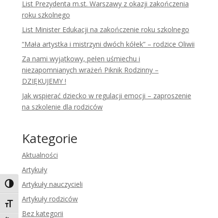
List Prezydenta m.st. Warszawy z okazji zakończenia
roku szkolnego
List Minister Edukacji na zakończenie roku szkolnego
“Mała artystka i mistrzyni dwóch kółek” – rodzice Oliwii
Za nami wyjątkowy, pełen uśmiechu i
niezapomnianych wrażeń Piknik Rodzinny –
DZIĘKUJEMY !
Jak wspierać dziecko w regulacji emocji – zaproszenie
na szkolenie dla rodziców
Kategorie
Aktualności
Artykuły
Artykuły nauczycieli
Toggle High Contrast
Artykuły rodziców
Toggle Font size
Bez kategorii