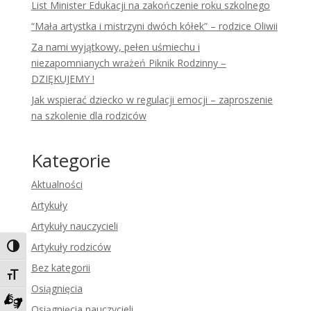
List Minister Edukacji na zakończenie roku szkolnego
“Mała artystka i mistrzyni dwóch kółek” – rodzice Oliwii
Za nami wyjątkowy, pełen uśmiechu i
niezapomnianych wrażeń Piknik Rodzinny –
DZIĘKUJEMY !
Jak wspierać dziecko w regulacji emocji – zaproszenie
na szkolenie dla rodziców
Kategorie
Aktualności
Artykuły
Artykuły nauczycieli
Artykuły rodziców
Toggle High Contrast
Bez kategorii
Toggle Font size
Osiągnięcia
Osiągnięcia nauczycieli