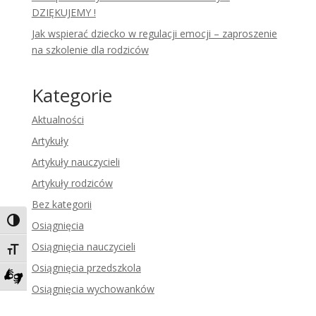
DZIĘKUJEMY !
Jak wspierać dziecko w regulacji emocji – zaproszenie
na szkolenie dla rodziców
Kategorie
Aktualności
Artykuły
Artykuły nauczycieli
Artykuły rodziców
Bez kategorii
Toggle High Contrast
Osiągnięcia
Osiągnięcia nauczycieli
Toggle Font size
Osiągnięcia przedszkola
Osiągnięcia wychowanków
Zadzwoń do tłumacza języka migowego