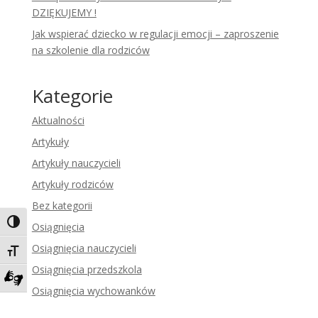
DZIĘKUJEMY !
Jak wspierać dziecko w regulacji emocji – zaproszenie
na szkolenie dla rodziców
Kategorie
Aktualności
Artykuły
Artykuły nauczycieli
Artykuły rodziców
Bez kategorii
Toggle High Contrast
Osiągnięcia
Osiągnięcia nauczycieli
Toggle Font size
Osiągnięcia przedszkola
Osiągnięcia wychowanków
Zadzwoń do tłumacza języka migowego