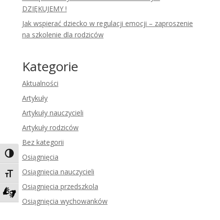
DZIĘKUJEMY !
Jak wspierać dziecko w regulacji emocji – zaproszenie
na szkolenie dla rodziców
Kategorie
Aktualności
Artykuły
Artykuły nauczycieli
Artykuły rodziców
Bez kategorii
Toggle High Contrast
Osiągnięcia
Osiągnięcia nauczycieli
Toggle Font size
Osiągnięcia przedszkola
Osiągnięcia wychowanków
Zadzwoń do tłumacza języka migowego