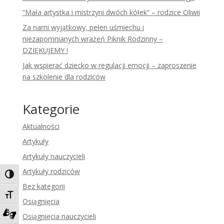
“Mała artystka i mistrzyni dwóch kółek” – rodzice Oliwii
Za nami wyjątkowy, pełen uśmiechu i
niezapomnianych wrażeń Piknik Rodzinny –
DZIĘKUJEMY !
Jak wspierać dziecko w regulacji emocji – zaproszenie
na szkolenie dla rodziców
Kategorie
Aktualności
Artykuły
Artykuły nauczycieli
Artykuły rodziców
Toggle High Contrast
Bez kategorii
Toggle Font size
Osiągnięcia
Osiągnięcia nauczycieli