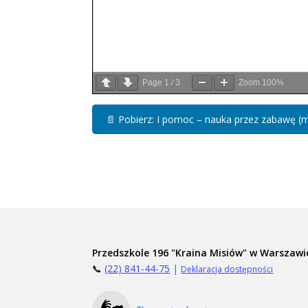
Page
1
/
3
Zoom
100%
📄
Pobierz: I pomoc – nauka przez zabawę 
Przedszkole 196 "Kraina Misiów" w Warszawi
📞
(22) 841-44-75
|
Deklaracja dostępności