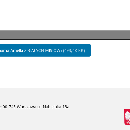
(mama Amelki z BIAŁYCH MISIÓW)
(493,48 KB)
e
00-743 Warszawa
ul. Nabielaka 18a