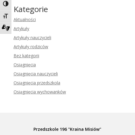
Toggle High Contrast
Kategorie
Toggle Font size
Aktualności
Artykuły
Zadzwoń do tłumacza języka migowego
Artykuły nauczycieli
Artykuły rodziców
Bez kategorii
Osiągnięcia
Osiągnięcia nauczycieli
Osiągnięcia przedszkola
Osiągnięcia wychowanków
Przedszkole 196 "Kraina Misiów"