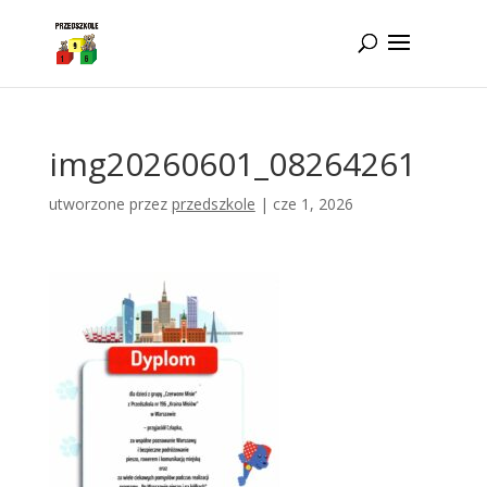
Idż do zawartości
img20260601_08264261
utworzone przez
przedszkole
|
cze 1, 2026