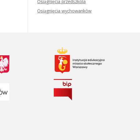
Osiągnięcia przedszkola
Osiągnięcia wychowanków