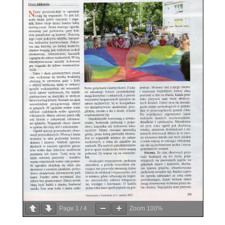
Page
1
/
4
Zoom
100%