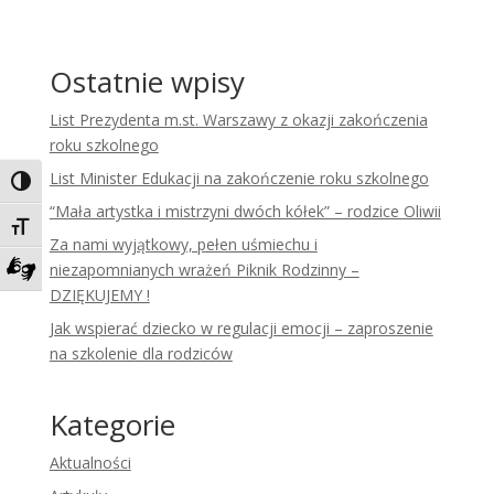
Ostatnie wpisy
List Prezydenta m.st. Warszawy z okazji zakończenia
roku szkolnego
List Minister Edukacji na zakończenie roku szkolnego
Toggle High Contrast
“Mała artystka i mistrzyni dwóch kółek” – rodzice Oliwii
Toggle Font size
Za nami wyjątkowy, pełen uśmiechu i
niezapomnianych wrażeń Piknik Rodzinny –
Zadzwoń do tłumacza języka migowego
DZIĘKUJEMY !
Jak wspierać dziecko w regulacji emocji – zaproszenie
na szkolenie dla rodziców
Kategorie
Aktualności