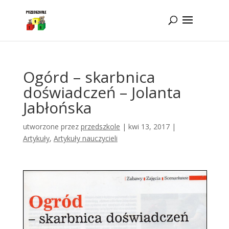
Idż do zawartości
Ogórd – skarbnica
doświadczeń – Jolanta
Jabłońska
utworzone przez
przedszkole
|
kwi 13, 2017
|
Artykuły
,
Artykuły nauczycieli