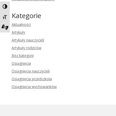
Toggle High Contrast
Kategorie
Toggle Font size
Aktualności
Artykuły
Zadzwoń do tłumacza języka migowego
Artykuły nauczycieli
Artykuły rodziców
Bez kategorii
Osiągnięcia
Osiągnięcia nauczycieli
Osiągnięcia przedszkola
Osiągnięcia wychowanków