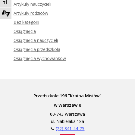
Toggle Font size
Artykuły nauczycieli
Artykuły rodziców
Zadzwoń do tłumacza języka migowego
Bez kategorii
Osiągnięcia
Osiągnięcia nauczycieli
Osiągnięcia przedszkola
Osiągnięcia wychowanków
Przedszkole 196 "Kraina Misiów"
w Warszawie
00-743 Warszawa
ul. Nabielaka 18a
📞
(22) 841-44-75