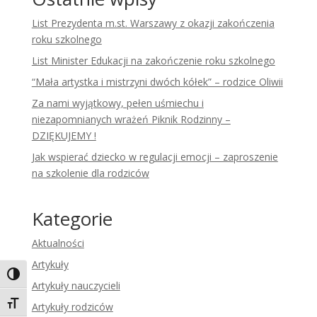
List Prezydenta m.st. Warszawy z okazji zakończenia
roku szkolnego
List Minister Edukacji na zakończenie roku szkolnego
“Mała artystka i mistrzyni dwóch kółek” – rodzice Oliwii
Za nami wyjątkowy, pełen uśmiechu i
niezapomnianych wrażeń Piknik Rodzinny –
DZIĘKUJEMY !
Jak wspierać dziecko w regulacji emocji – zaproszenie
na szkolenie dla rodziców
Kategorie
Aktualności
Artykuły
Toggle High Contrast
Artykuły nauczycieli
Toggle Font size
Artykuły rodziców