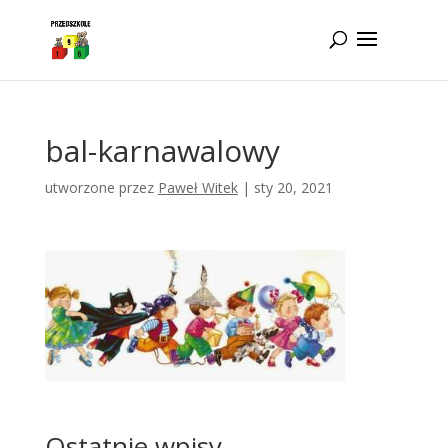
Idż do zawartości
bal-karnawalowy
utworzone przez
Paweł Witek
|
sty 20, 2021
Ostatnie wpisy