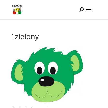
Idż do zawartości
1zielony