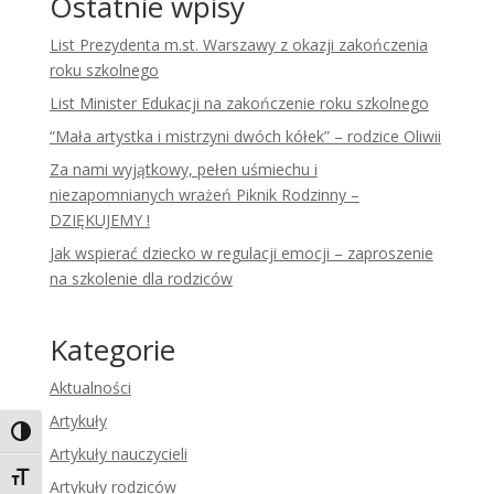
Ostatnie wpisy
List Prezydenta m.st. Warszawy z okazji zakończenia
roku szkolnego
List Minister Edukacji na zakończenie roku szkolnego
“Mała artystka i mistrzyni dwóch kółek” – rodzice Oliwii
Za nami wyjątkowy, pełen uśmiechu i
niezapomnianych wrażeń Piknik Rodzinny –
DZIĘKUJEMY !
Jak wspierać dziecko w regulacji emocji – zaproszenie
na szkolenie dla rodziców
Kategorie
Aktualności
Artykuły
Toggle High Contrast
Artykuły nauczycieli
Toggle Font size
Artykuły rodziców