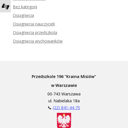
Bez kategorii
Zadzwoń do tłumacza języka migowego
Osiągnięcia
Osiągnięcia nauczycieli
Osiągnięcia przedszkola
Osiągnięcia wychowanków
Przedszkole 196 "Kraina Misiów"
w Warszawie
00-743 Warszawa
ul. Nabielaka 18a
📞
(22) 841-44-75