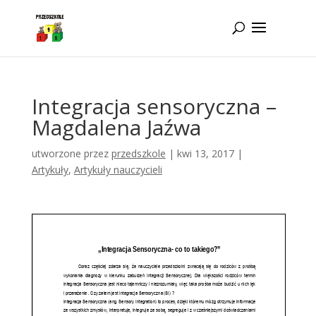
Idż do zawartości
Integracja sensoryczna –
Magdalena Jaźwa
utworzone przez
przedszkole
|
kwi 13, 2017
|
Artykuły
,
Artykuły nauczycieli