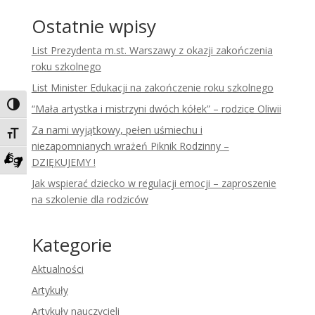
Ostatnie wpisy
List Prezydenta m.st. Warszawy z okazji zakończenia
roku szkolnego
List Minister Edukacji na zakończenie roku szkolnego
Toggle High Contrast
“Mała artystka i mistrzyni dwóch kółek” – rodzice Oliwii
Za nami wyjątkowy, pełen uśmiechu i
Toggle Font size
niezapomnianych wrażeń Piknik Rodzinny –
DZIĘKUJEMY !
Zadzwoń do tłumacza języka migowego
Jak wspierać dziecko w regulacji emocji – zaproszenie
na szkolenie dla rodziców
Kategorie
Aktualności
Artykuły
Artykuły nauczycieli