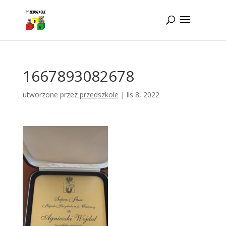
Idż do zawartości
1667893082678
utworzone przez
przedszkole
|
lis 8, 2022