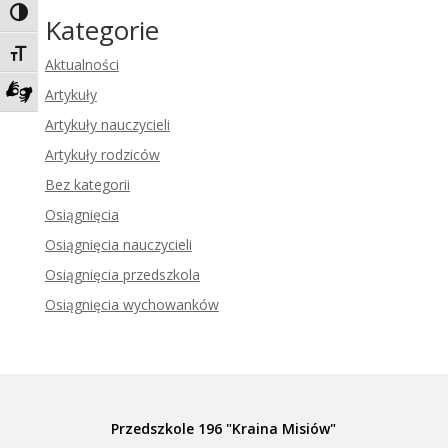
Toggle High Contrast
Kategorie
Toggle Font size
Aktualności
Artykuły
Zadzwoń do tłumacza języka migowego
Artykuły nauczycieli
Artykuły rodziców
Bez kategorii
Osiągnięcia
Osiągnięcia nauczycieli
Osiągnięcia przedszkola
Osiągnięcia wychowanków
Przedszkole 196 "Kraina Misiów"