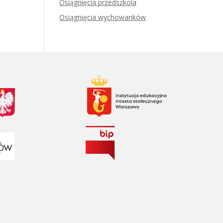
Osiągnięcia przedszkola
Osiągnięcia wychowanków