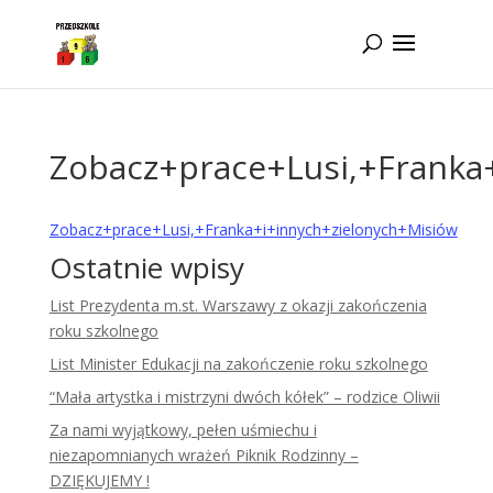
Idż do zawartości
Zobacz+prace+Lusi,+Franka
Zobacz+prace+Lusi,+Franka+i+innych+zielonych+Misiów
Ostatnie wpisy
List Prezydenta m.st. Warszawy z okazji zakończenia
roku szkolnego
List Minister Edukacji na zakończenie roku szkolnego
“Mała artystka i mistrzyni dwóch kółek” – rodzice Oliwii
Za nami wyjątkowy, pełen uśmiechu i
niezapomnianych wrażeń Piknik Rodzinny –
DZIĘKUJEMY !