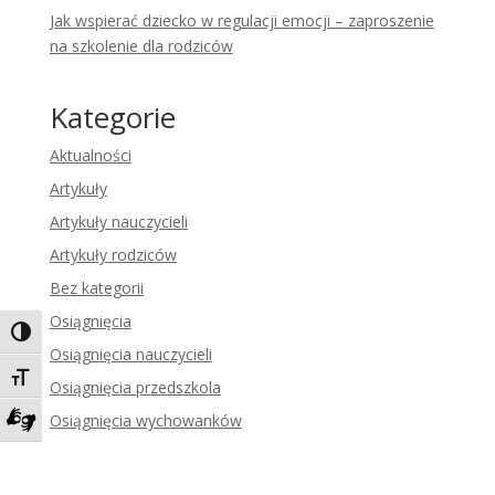
Jak wspierać dziecko w regulacji emocji – zaproszenie
na szkolenie dla rodziców
Kategorie
Aktualności
Artykuły
Artykuły nauczycieli
Artykuły rodziców
Bez kategorii
Osiągnięcia
Toggle High Contrast
Osiągnięcia nauczycieli
Toggle Font size
Osiągnięcia przedszkola
Osiągnięcia wychowanków
Zadzwoń do tłumacza języka migowego