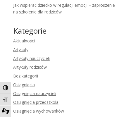
Jak wspierać dziecko w regulacji emocji – zaproszenie
na szkolenie dla rodziców
Kategorie
Aktualności
Artykuły
Artykuły nauczycieli
Artykuły rodziców
Bez kategorii
Osiągnięcia
Toggle High Contrast
Osiągnięcia nauczycieli
Toggle Font size
Osiągnięcia przedszkola
Osiągnięcia wychowanków
Zadzwoń do tłumacza języka migowego