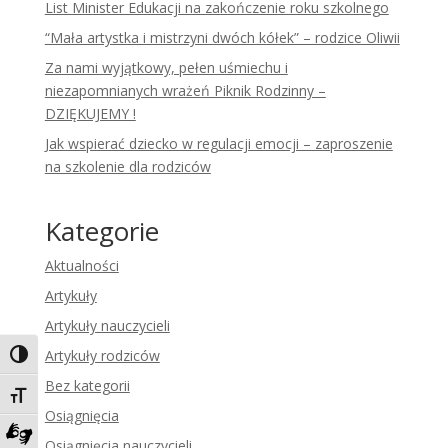
List Minister Edukacji na zakończenie roku szkolnego
“Mała artystka i mistrzyni dwóch kółek” – rodzice Oliwii
Za nami wyjątkowy, pełen uśmiechu i
niezapomnianych wrażeń Piknik Rodzinny –
DZIĘKUJEMY !
Jak wspierać dziecko w regulacji emocji – zaproszenie
na szkolenie dla rodziców
Kategorie
Aktualności
Artykuły
Artykuły nauczycieli
Artykuły rodziców
Toggle High Contrast
Bez kategorii
Toggle Font size
Osiągnięcia
Osiągnięcia nauczycieli