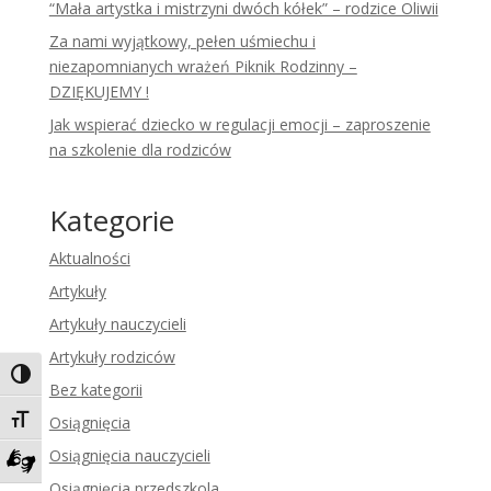
“Mała artystka i mistrzyni dwóch kółek” – rodzice Oliwii
Za nami wyjątkowy, pełen uśmiechu i
niezapomnianych wrażeń Piknik Rodzinny –
DZIĘKUJEMY !
Jak wspierać dziecko w regulacji emocji – zaproszenie
na szkolenie dla rodziców
Kategorie
Aktualności
Artykuły
Artykuły nauczycieli
Artykuły rodziców
Toggle High Contrast
Bez kategorii
Toggle Font size
Osiągnięcia
Osiągnięcia nauczycieli
Zadzwoń do tłumacza języka migowego
Osiągnięcia przedszkola