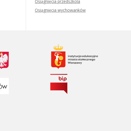
Osiągnięcia przedszkola
Osiągnięcia wychowanków