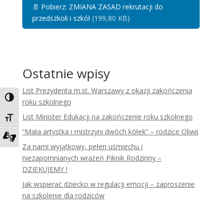
📄
Pobierz: ZMIANA ZASAD rekrutacji do
przedszkoli i szkół
(199,80 KB)
Ostatnie wpisy
List Prezydenta m.st. Warszawy z okazji zakończenia
Toggle High Contrast
roku szkolnego
List Minister Edukacji na zakończenie roku szkolnego
Toggle Font size
“Mała artystka i mistrzyni dwóch kółek” – rodzice Oliwii
Za nami wyjątkowy, pełen uśmiechu i
Zadzwoń do tłumacza języka migowego
niezapomnianych wrażeń Piknik Rodzinny –
DZIĘKUJEMY !
Jak wspierać dziecko w regulacji emocji – zaproszenie
na szkolenie dla rodziców