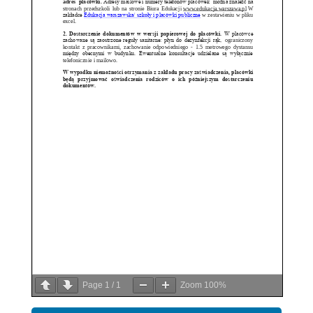
Page
1
/
1
Zoom
100%