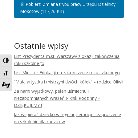
📄
Pobierz: Zmiana trybu pracy Urzędu Dzielnicy
Mokotów
(117,26 KB)
Ostatnie wpisy
List Prezydenta m.st. Warszawy z okazji zakończenia
Toggle High Contrast
roku szkolnego
List Minister Edukacji na zakończenie roku szkolnego
Toggle Font size
“Mała artystka i mistrzyni dwóch kółek” – rodzice Oliwii
Za nami wyjątkowy, pełen uśmiechu i
Zadzwoń do tłumacza języka migowego
niezapomnianych wrażeń Piknik Rodzinny –
DZIĘKUJEMY !
Jak wspierać dziecko w regulacji emocji – zaproszenie
na szkolenie dla rodziców