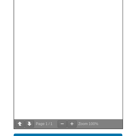
Page
1
/
1
Zoom
100%