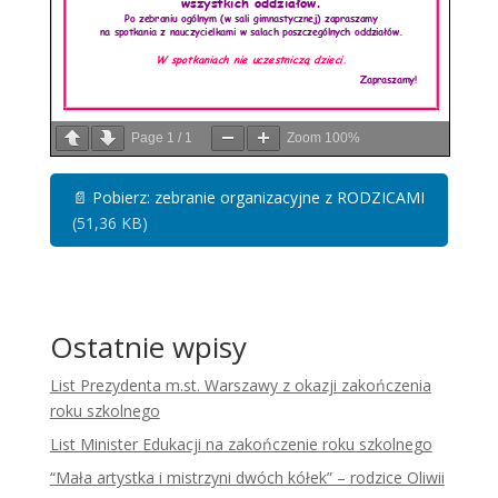
Page
1
/
1
Zoom
100%
📄
Pobierz: zebranie organizacyjne z RODZICAMI
(51,36 KB)
Ostatnie wpisy
List Prezydenta m.st. Warszawy z okazji zakończenia
roku szkolnego
List Minister Edukacji na zakończenie roku szkolnego
“Mała artystka i mistrzyni dwóch kółek” – rodzice Oliwii