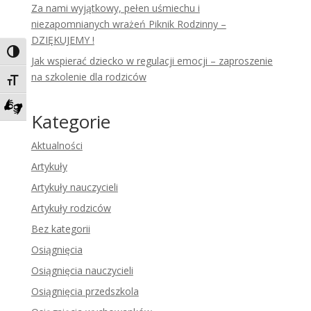
Za nami wyjątkowy, pełen uśmiechu i
niezapomnianych wrażeń Piknik Rodzinny –
DZIĘKUJEMY !
Toggle High Contrast
Jak wspierać dziecko w regulacji emocji – zaproszenie
na szkolenie dla rodziców
Toggle Font size
Kategorie
Zadzwoń do tłumacza języka migowego
Aktualności
Artykuły
Artykuły nauczycieli
Artykuły rodziców
Bez kategorii
Osiągnięcia
Osiągnięcia nauczycieli
Osiągnięcia przedszkola