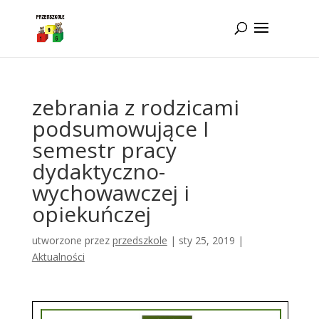
Idż do zawartości
zebrania z rodzicami
podsumowujące I
semestr pracy
dydaktyczno-
wychowawczej i
opiekuńczej
utworzone przez
przedszkole
|
sty 25, 2019
|
Aktualności