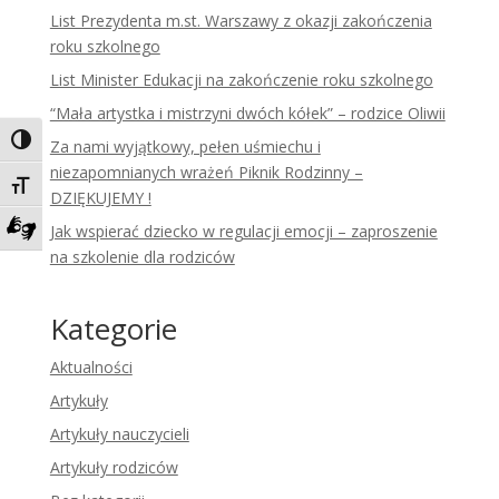
List Prezydenta m.st. Warszawy z okazji zakończenia
roku szkolnego
List Minister Edukacji na zakończenie roku szkolnego
“Mała artystka i mistrzyni dwóch kółek” – rodzice Oliwii
Toggle High Contrast
Za nami wyjątkowy, pełen uśmiechu i
niezapomnianych wrażeń Piknik Rodzinny –
Toggle Font size
DZIĘKUJEMY !
Jak wspierać dziecko w regulacji emocji – zaproszenie
Zadzwoń do tłumacza języka migowego
na szkolenie dla rodziców
Kategorie
Aktualności
Artykuły
Artykuły nauczycieli
Artykuły rodziców