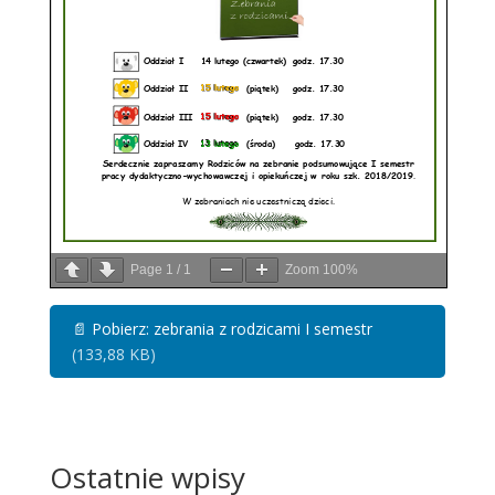
Page
1
/
1
Zoom
100%
📄
Pobierz: zebrania z rodzicami I semestr
(133,88 KB)
Ostatnie wpisy