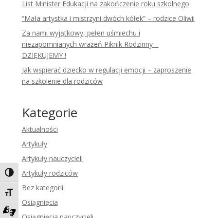
List Minister Edukacji na zakończenie roku szkolnego
“Mała artystka i mistrzyni dwóch kółek” – rodzice Oliwii
Za nami wyjątkowy, pełen uśmiechu i
niezapomnianych wrażeń Piknik Rodzinny –
DZIĘKUJEMY !
Jak wspierać dziecko w regulacji emocji – zaproszenie
na szkolenie dla rodziców
Kategorie
Aktualności
Artykuły
Artykuły nauczycieli
Artykuły rodziców
Toggle High Contrast
Bez kategorii
Toggle Font size
Osiągnięcia
Osiągnięcia nauczycieli