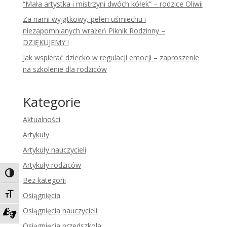
“Mała artystka i mistrzyni dwóch kółek” – rodzice Oliwii
Za nami wyjątkowy, pełen uśmiechu i
niezapomnianych wrażeń Piknik Rodzinny –
DZIĘKUJEMY !
Jak wspierać dziecko w regulacji emocji – zaproszenie
na szkolenie dla rodziców
Kategorie
Aktualności
Artykuły
Artykuły nauczycieli
Artykuły rodziców
Toggle High Contrast
Bez kategorii
Toggle Font size
Osiągnięcia
Osiągnięcia nauczycieli
Zadzwoń do tłumacza języka migowego
Osiągnięcia przedszkola