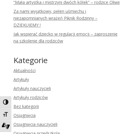
“Mała artystka i mistrzyni dwóch kółek” – rodzice Oliwii
Za nami wyjątkowy, pełen uśmiechu i
niezapomnianych wrażeń Piknik Rodzinny –
DZIĘKUJEMY !
Jak wspierać dziecko w regulacji emocji – zaproszenie
na szkolenie dla rodziców
Kategorie
Aktualności
Artykuły
Artykuły nauczycieli
Artykuły rodziców
Toggle High Contrast
Bez kategorii
Toggle Font size
Osiągnięcia
Osiągnięcia nauczycieli
Zadzwoń do tłumacza języka migowego
Osiągnięcia przedszkola