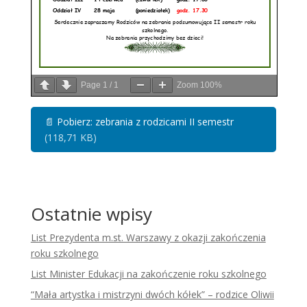
Page
1
/
1
Zoom
100%
📄
Pobierz: zebrania z rodzicami II semestr
(118,71 KB)
Ostatnie wpisy
List Prezydenta m.st. Warszawy z okazji zakończenia
roku szkolnego
List Minister Edukacji na zakończenie roku szkolnego
“Mała artystka i mistrzyni dwóch kółek” – rodzice Oliwii