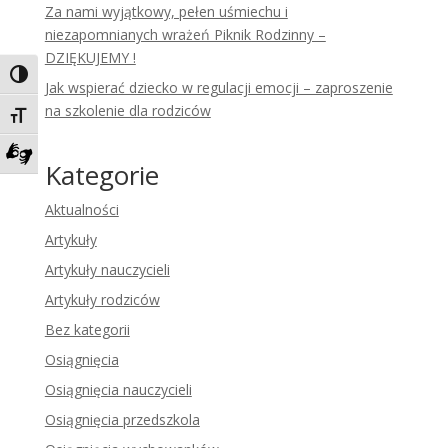
Za nami wyjątkowy, pełen uśmiechu i
niezapomnianych wrażeń Piknik Rodzinny –
DZIĘKUJEMY !
Toggle High Contrast
Jak wspierać dziecko w regulacji emocji – zaproszenie
na szkolenie dla rodziców
Toggle Font size
Kategorie
Zadzwoń do tłumacza języka migowego
Aktualności
Artykuły
Artykuły nauczycieli
Artykuły rodziców
Bez kategorii
Osiągnięcia
Osiągnięcia nauczycieli
Osiągnięcia przedszkola